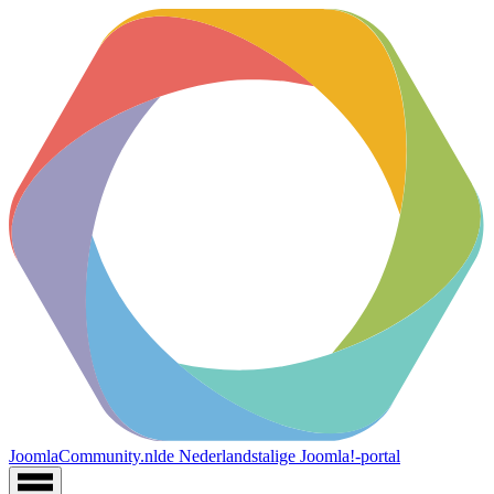
JoomlaCommunity.nl
de Nederlandstalige Joomla!-portal