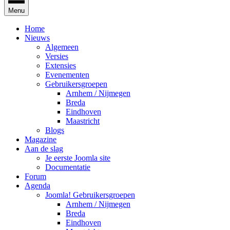
Menu
Home
Nieuws
Algemeen
Versies
Extensies
Evenementen
Gebruikersgroepen
Arnhem / Nijmegen
Breda
Eindhoven
Maastricht
Blogs
Magazine
Aan de slag
Je eerste Joomla site
Documentatie
Forum
Agenda
Joomla! Gebruikersgroepen
Arnhem / Nijmegen
Breda
Eindhoven