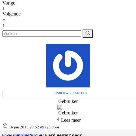
Vorige
1
Volgende
»
1
ONDERWERP AUTEUR
Gebruiker
Lees meer
16 jan 2015 20:52
#9725
door
www.imprimatura.eu
werd gestart door