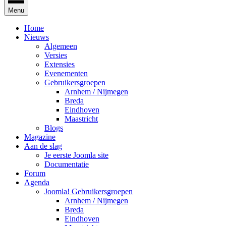
Menu
Home
Nieuws
Algemeen
Versies
Extensies
Evenementen
Gebruikersgroepen
Arnhem / Nijmegen
Breda
Eindhoven
Maastricht
Blogs
Magazine
Aan de slag
Je eerste Joomla site
Documentatie
Forum
Agenda
Joomla! Gebruikersgroepen
Arnhem / Nijmegen
Breda
Eindhoven