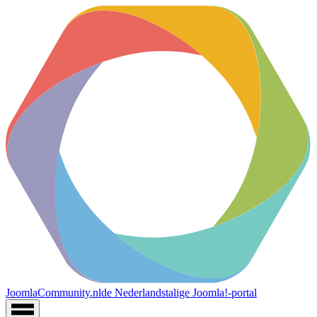
JoomlaCommunity.nl
de Nederlandstalige Joomla!-portal