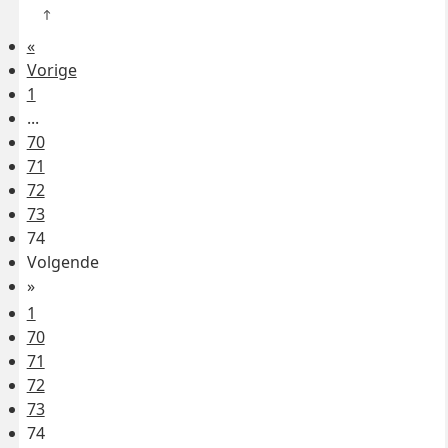
«
Vorige
1
...
70
71
72
73
74
Volgende
»
1
70
71
72
73
74