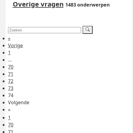
Overige vragen
1483 onderwerpen
«
Vorige
1
...
70
71
72
73
74
Volgende
»
1
70
71