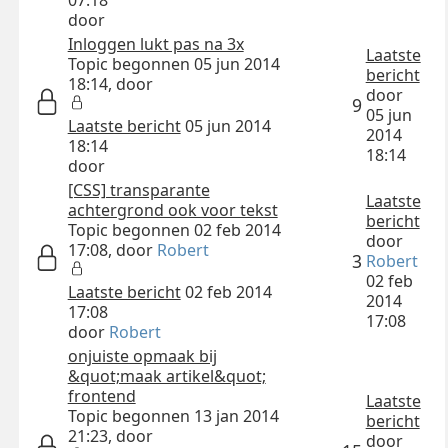
07:18
door
Inloggen lukt pas na 3x
Laatste
Topic begonnen 05 jun 2014
bericht
18:14, door
door
9
05 jun
Laatste bericht
05 jun 2014
2014
18:14
18:14
door
[CSS] transparante
Laatste
achtergrond ook voor tekst
bericht
Topic begonnen 02 feb 2014
door
17:08, door
Robert
3
Robert
02 feb
Laatste bericht
02 feb 2014
2014
17:08
17:08
door
Robert
onjuiste opmaak bij
&quot;maak artikel&quot;
frontend
Laatste
Topic begonnen 13 jan 2014
bericht
21:23, door
door