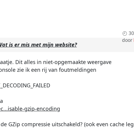
30
door
at is er mis met mijn website?
plaatje. Dit alles in niet-opgemaakte weergave
onsole zie ik een rij van foutmeldingen
ENT_DECODING_FAILED
na
...isable-gzip-encoding
e de GZip compressie uitschakeld? (ook even cache le