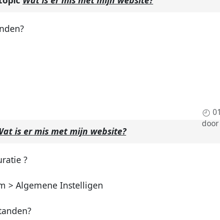
 topic
Wat is er mis met mijn website?
tanden?
0
doo
at is er mis met mijn website?
ratie ?
m > Algemene Instelligen
estanden?