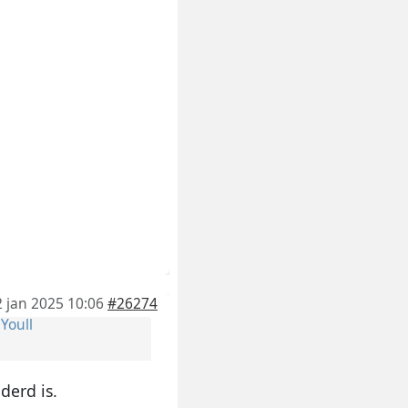
2 jan 2025 10:06
#26274
r
Youll
derd is.