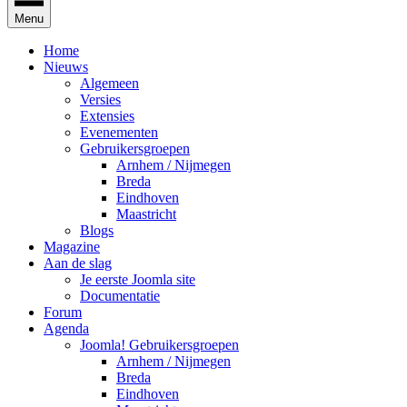
Menu
Home
Nieuws
Algemeen
Versies
Extensies
Evenementen
Gebruikersgroepen
Arnhem / Nijmegen
Breda
Eindhoven
Maastricht
Blogs
Magazine
Aan de slag
Je eerste Joomla site
Documentatie
Forum
Agenda
Joomla! Gebruikersgroepen
Arnhem / Nijmegen
Breda
Eindhoven