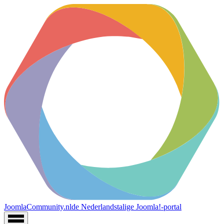
JoomlaCommunity.nl
de Nederlandstalige Joomla!-portal