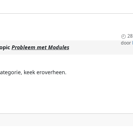
28
door
topic
Probleem met Modules
categorie, keek eroverheen.