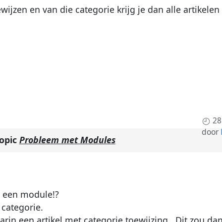
jzen en van die categorie krijg je dan alle artikelen 
28
door
topic
Probleem met Modules
n een module!?
 categorie.
n een artikel met categorie toewijzing . Dit zou dan