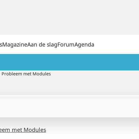
s
Magazine
Aan de slag
Forum
Agenda
Probleem met Modules
leem met Modules