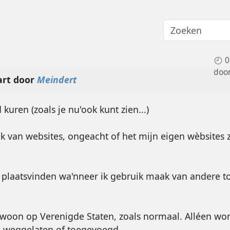
0
doo
art door
Meindert
uren (zoals je nu'ook kunt zien...)
ik van websites, ongeacht of het mijn eigen wèbsites z
 plaatsvinden wa'nneer ik gebruik maak van andere t
woon op Verenigde Staten, zoals normaal. Alléen wor
s weggelaten of toegevoegd.