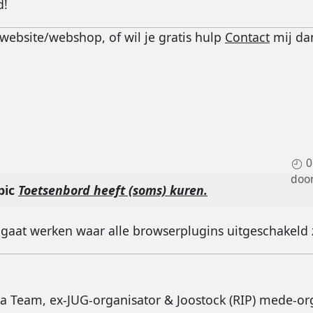
d!
website/webshop, of wil je gratis hulp
Contact
mij da
0
doo
pic
Toetsenbord heeft (soms) kuren.
r gaat werken waar alle browserplugins uitgeschakeld 
ia Team, ex-JUG-organisator & Joostock (RIP) mede-or