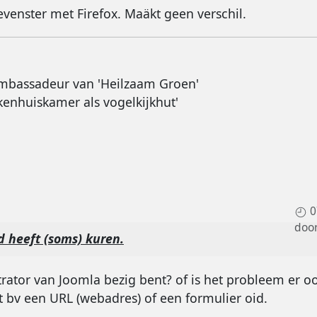
venster met Firefox. Maäkt geen verschil.
mbassadeur van 'Heilzaam Groen'
kenhuiskamer als vogelkijkhut'
0
doo
d heeft (soms) kuren.
rator van Joomla bezig bent? of is het probleem er ook
rt bv een URL (webadres) of een formulier oid.