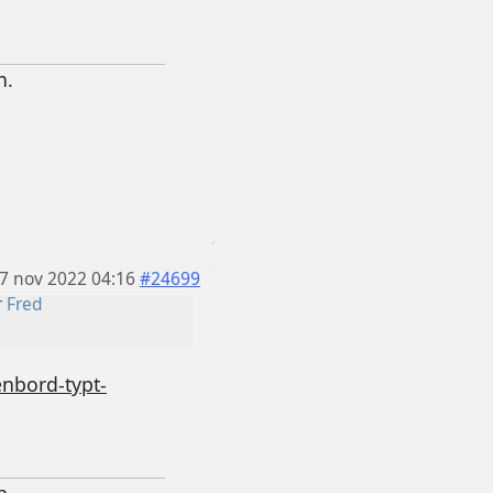
n.
7 nov 2022 04:16
#24699
r
Fred
enbord-typt-