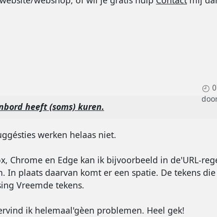
website/webshop, of wil je gratis hulp
Contact
mij da
0
doo
nbord heeft (soms) kuren.
ggésties werken helaas niet.
fox, Chrome en Edge kan ik bijvoorbeeld in de'URL-rege
n. In plaats daarvan komt er een spatie. De tekens die 
ssing Vreemde tekens.
ervind ik helemaal'gèen problemen. Heel gek!