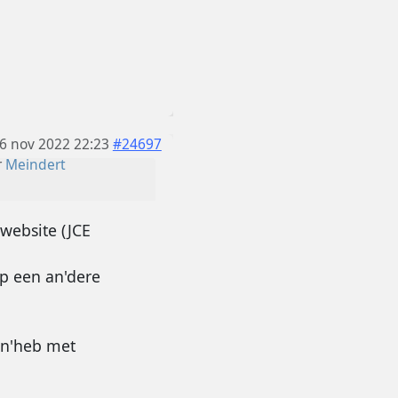
6 nov 2022 22:23
#24697
r
Meindert
website (JCE
op een an'dere
en'heb met