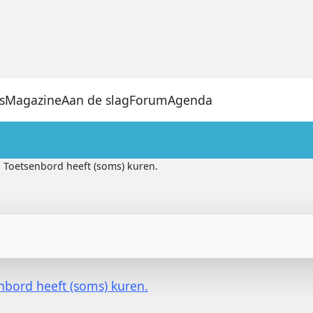
s
Magazine
Aan de slag
Forum
Agenda
Toetsenbord heeft (soms) kuren.
nbord heeft (soms) kuren.