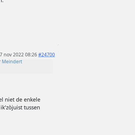
n.
7 nov 2022 08:26
#24700
r
Meindert
l niet de enkele
ik'zòjuist tussen