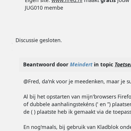
Eigen site:
www.ifred.nl
maakt
gratis
jouw 
JUG010 membe
Discussie gesloten.
Beantwoord door
Meindert
in topic
Toetse
@Fred, da'nk voor je meedenken, maar je su
Al bij het opstarten van mijn'browsers Fire
of dubbele aanhalingstekéns (' en ʺ) plaatse
de ( ) plaatste heb ik gemaakt via de toepa
En nog'maals, bij gebruik van Kladblok ond