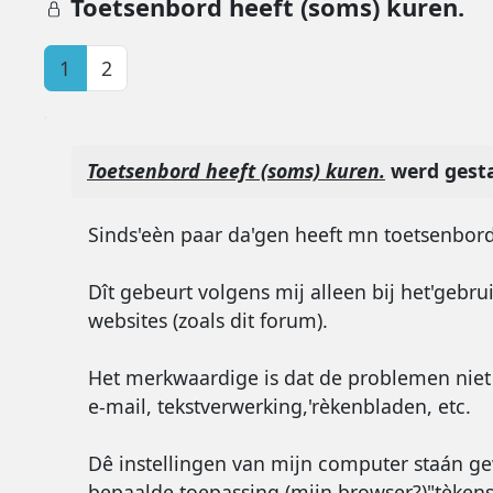
Toetsenbord heeft (soms) kuren.
1
2
Toetsenbord heeft (soms) kuren.
werd gest
Sinds'eèn paar da'gen heeft mn toetsenbord k
Dît gebeurt volgens mij alleen bij het'gebru
websites (zoals dit forum).
Het merkwaardige is dat de problemen niet
e-mail, tekstverwerking,'rèkenbladen, etc.
Dê instellingen van mijn computer staán ge
bepaalde toepassing (mijn browser?)"tèken