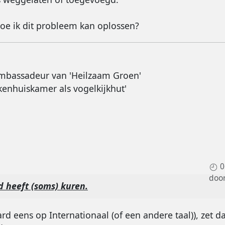
oe ik dit probleem kan oplossen?
mbassadeur van 'Heilzaam Groen'
kenhuiskamer als vogelkijkhut'
0
doo
d heeft (soms) kuren.
ard eens op Internationaal (of een andere taal)), zet 