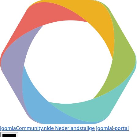
JoomlaCommunity.nl
de Nederlandstalige Joomla!-portal