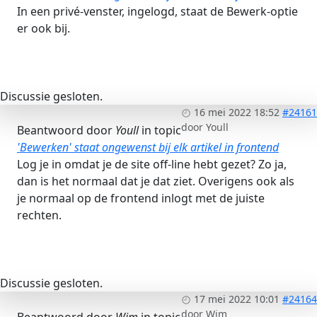
In een privé-venster, ingelogd, staat de Bewerk-optie
er ook bij.
Discussie gesloten.
16 mei 2022 18:52
#24161
door
Youll
Beantwoord door
Youll
in topic
'Bewerken' staat ongewenst bij elk artikel in frontend
Log je in omdat je de site off-line hebt gezet? Zo ja,
dan is het normaal dat je dat ziet. Overigens ook als
je normaal op de frontend inlogt met de juiste
rechten.
Discussie gesloten.
17 mei 2022 10:01
#24164
door
Wim
Beantwoord door
Wim
in topic