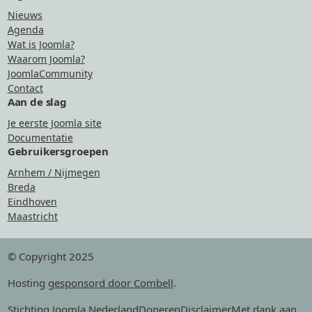
Nieuws
Agenda
Wat is Joomla?
Waarom Joomla?
JoomlaCommunity
Contact
Aan de slag
Je eerste Joomla site
Documentatie
Gebruikersgroepen
Arnhem / Nijmegen
Breda
Eindhoven
Maastricht
© Copyright 2025
Hosting
gesponsord door Combell
.
Stichting Joomla Nederland
Doneren
Disclaimer
Met dank aan