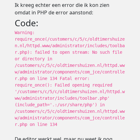
Ik kreeg echter een error die ik kon zien
omdat in PHP de error aanstond:
Code:
Warning:
require_once(/customers/c/5/c/oldtimershuize
n.nl/httpd.www/administrator/includes/toolba
r.php): failed to open stream: No such file
or directory in
/customers/c/5/c/oldtimershuizen.nl/httpd.ww
w/administrator/components/com_jce/controlle
r.php on line 134 Fatal error:
require_once(): Failed opening required
'/customers/c/5/c/oldtimershuizen.nl/httpd.w
ww/administrator/includes/toolbar.php'
(include_path='.:/usr/share/php') in
/customers/c/5/c/oldtimershuizen.nl/httpd.ww
w/administrator/components/com_jce/controlle
r.php on line 134
De editor werkt wel, maar nu weet ik nog