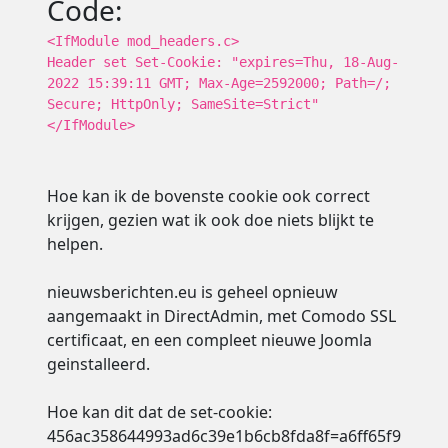
Code:
<IfModule mod_headers.c>
Header set Set-Cookie: "expires=Thu, 18-Aug-
2022 15:39:11 GMT; Max-Age=2592000; Path=/;
Secure; HttpOnly; SameSite=Strict"
</IfModule>
Hoe kan ik de bovenste cookie ook correct
krijgen, gezien wat ik ook doe niets blijkt te
helpen.
nieuwsberichten.eu is geheel opnieuw
aangemaakt in DirectAdmin, met Comodo SSL
certificaat, en een compleet nieuwe Joomla
geinstalleerd.
Hoe kan dit dat de set-cookie:
456ac358644993ad6c39e1b6cb8fda8f=a6ff65f9