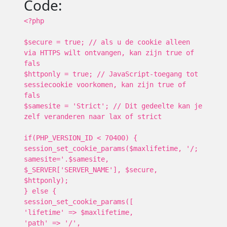
Code:
<?php
$secure = true; // als u de cookie alleen
via HTTPS wilt ontvangen, kan zijn true of
fals
$httponly = true; // JavaScript-toegang tot
sessiecookie voorkomen, kan zijn true of
fals
$samesite = 'Strict'; // Dit gedeelte kan je
zelf veranderen naar lax of strict
if(PHP_VERSION_ID < 70400) {
session_set_cookie_params($maxlifetime, '/;
samesite='.$samesite,
$_SERVER['SERVER_NAME'], $secure,
$httponly);
} else {
session_set_cookie_params([
'lifetime' => $maxlifetime,
'path' => '/',