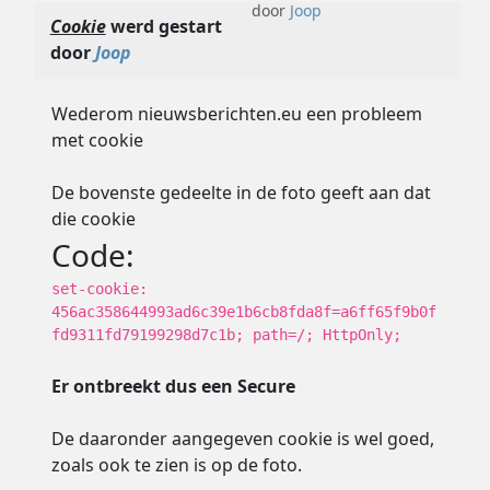
door
Joop
Cookie
werd gestart
door
Joop
Wederom nieuwsberichten.eu een probleem
met cookie
De bovenste gedeelte in de foto geeft aan dat
die cookie
Code:
set-cookie:
456ac358644993ad6c39e1b6cb8fda8f=a6ff65f9b0f
fd9311fd79199298d7c1b; path=/; HttpOnly;
Er ontbreekt dus een Secure
De daaronder aangegeven cookie is wel goed,
zoals ook te zien is op de foto.