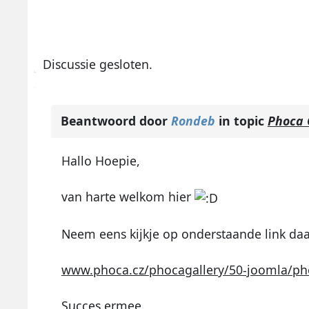
Discussie gesloten.
Beantwoord door
Rondeb
in topic
Phoca 
Hallo Hoepie,
van harte welkom hier
Neem eens kijkje op onderstaande link da
www.phoca.cz/phocagallery/50-joomla/pho
Succes ermee.