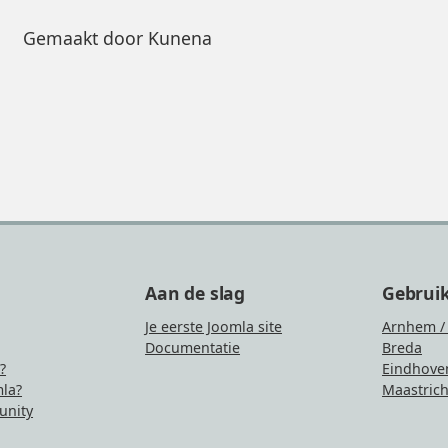
Gemaakt door
Kunena
Aan de slag
Gebrui
Je eerste Joomla site
Arnhem /
Documentatie
Breda
?
Eindhove
la?
Maastrich
nity