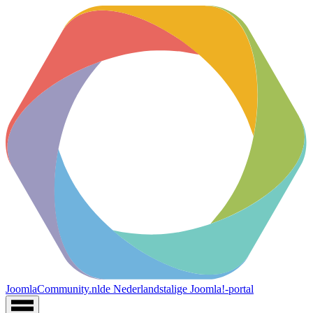
JoomlaCommunity.nl
de Nederlandstalige Joomla!-portal