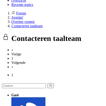
Overzicht
Recente topics
Forum
Joomla!
Overige vragen
Contacteren taalteam
Contacteren taalteam
«
Vorige
1
Volgende
»
1
Gast