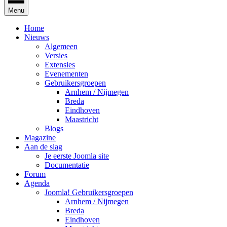
Menu
Home
Nieuws
Algemeen
Versies
Extensies
Evenementen
Gebruikersgroepen
Arnhem / Nijmegen
Breda
Eindhoven
Maastricht
Blogs
Magazine
Aan de slag
Je eerste Joomla site
Documentatie
Forum
Agenda
Joomla! Gebruikersgroepen
Arnhem / Nijmegen
Breda
Eindhoven