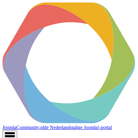
JoomlaCommunity.nl
de Nederlandstalige Joomla!-portal