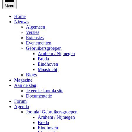
Menu
Home
Nieuws
Algemeen
Versies
Extensies
Evenementen
Gebruikersgroepen
Arnhem / Nijmegen
Breda
Eindhoven
Maastricht
Blogs
Magazine
Aan de slag
Je eerste Joomla site
Documentatie
Forum
Agenda
Joomla! Gebruikersgroepen
Arnhem / Nijmegen
Breda
Eindhoven