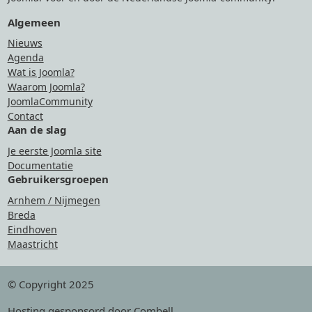
Algemeen
Nieuws
Agenda
Wat is Joomla?
Waarom Joomla?
JoomlaCommunity
Contact
Aan de slag
Je eerste Joomla site
Documentatie
Gebruikersgroepen
Arnhem / Nijmegen
Breda
Eindhoven
Maastricht
© Copyright 2025
Hosting
gesponsord door Combell
.