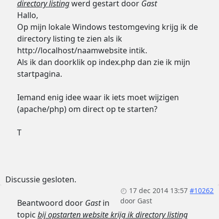
directory listing
werd gestart door
Gast
Hallo,
Op mijn lokale Windows testomgeving krijg ik de
directory listing te zien als ik
http://localhost/naamwebsite intik.
Als ik dan doorklik op index.php dan zie ik mijn
startpagina.
Iemand enig idee waar ik iets moet wijzigen
(apache/php) om direct op te starten?
T
Discussie gesloten.
17 dec 2014 13:57
#10262
door
Gast
Beantwoord door
Gast
in
topic
bij opstarten website krijg ik directory listing