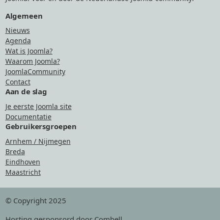
Algemeen
Nieuws
Agenda
Wat is Joomla?
Waarom Joomla?
JoomlaCommunity
Contact
Aan de slag
Je eerste Joomla site
Documentatie
Gebruikersgroepen
Arnhem / Nijmegen
Breda
Eindhoven
Maastricht
© Copyright 2025
Hosting
gesponsord door Combell
.