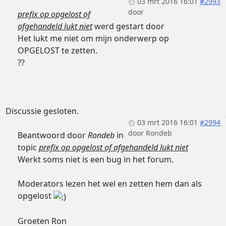
03 mrt 2016 16:01
#2993
door
prefix op opgelost of
afgehandeld lukt niet
werd gestart door
Het lukt me niet om mijn onderwerp op
OPGELOST te zetten.
??
Discussie gesloten.
03 mrt 2016 16:01
#2994
door
Rondeb
Beantwoord door
Rondeb
in
topic
prefix op opgelost of afgehandeld lukt niet
Werkt soms niet is een bug in het forum.
Moderators lezen het wel en zetten hem dan als
opgelost
Groeten Ron