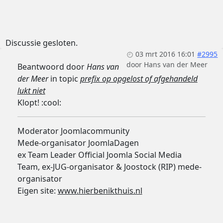
Discussie gesloten.
03 mrt 2016 16:01
#2995
door
Hans van der Meer
Beantwoord door
Hans van
der Meer
in topic
prefix op opgelost of afgehandeld
lukt niet
Klopt! :cool:
Moderator Joomlacommunity
Mede-organisator JoomlaDagen
ex Team Leader Official Joomla Social Media
Team, ex-JUG-organisator & Joostock (RIP) mede-
organisator
Eigen site:
www.hierbenikthuis.nl