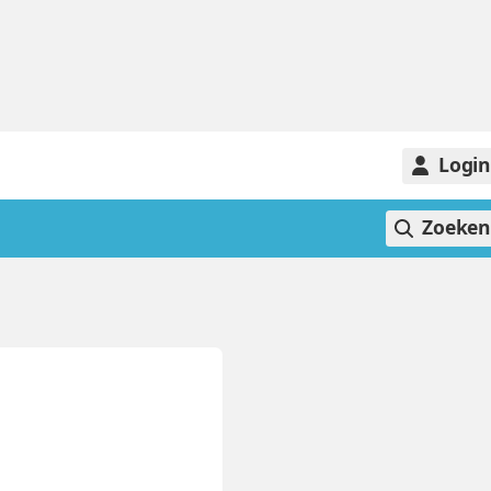
Logi
Zoeke