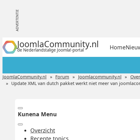
JoomlaCommunity.nl
Home
Nieu
de Nederlandstalige Joomla!-portal
JoomlaCommunity.nl
Forum
Joomlacommunity.nl
Over
Update XML van dutch pakket werkt niet meer van joomlac
Kunena Menu
Overzicht
Recente topics