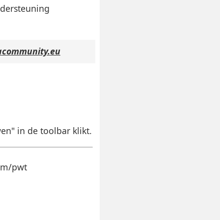
ndersteuning
lacommunity.eu
n" in de toolbar klikt.
com/pwt