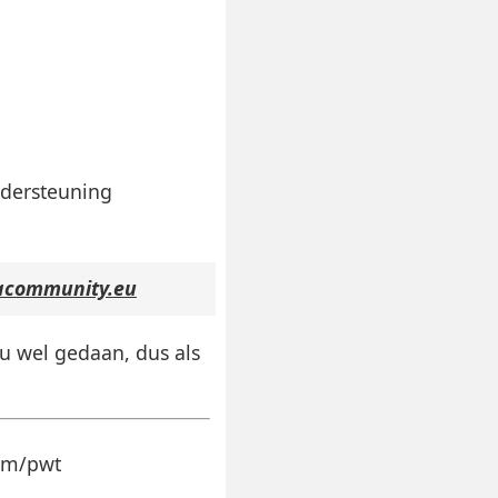
ndersteuning
lacommunity.eu
u wel gedaan, dus als
com/pwt