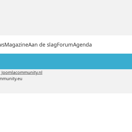
ws
Magazine
Aan de slag
Forum
Agenda
 Joomlacommunity.nl
ommunity.eu