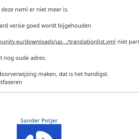
 deze nxml er niet meer is.
aard versie goed wordt bijgehouden
ity.eu/downloads/up.../translationlist.xml
niet par
et nog oude adres.
 doorverwijzing maken, dat is het handigst.
itfaseren
Sander Potjer