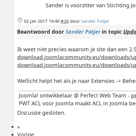
Sander is voorzitter van Stichting
02 jan 2017 19:40
#26
door
Sander Potjer
Beantwoord door
Sander Potjer
in topic
Upda
Ik weet niet precies waarom je site dan een 2
download.joomlacommunity.eu/downloads/up...
download.joomlacommunity.eu/downloads/up...
Wellicht helpt het als je naar Extensies -> Be
Joomla! ontwikkelaar @ Perfect Web Team -
p
PWT ACL voor Joomla maakt ACL in Joomla begr
Discussie gesloten.
«
Vorige