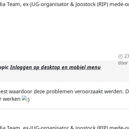
dia Team, ex-JUG-organisator & Joostock (RIP) mede-o
27
door
opic
Inloggen op desktop en mobiel menu
est waardoor deze problemen veroorzaakt werden. De
er werken
dia Team, ex-JUG-organisator & Joostock (RIP) mede-o