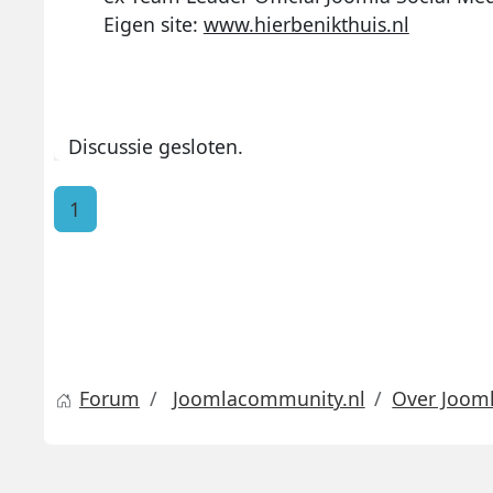
Eigen site:
www.hierbenikthuis.nl
Discussie gesloten.
1
Forum
Joomlacommunity.nl
Over Joom