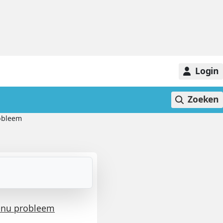
Login
Zoeken
obleem
enu probleem