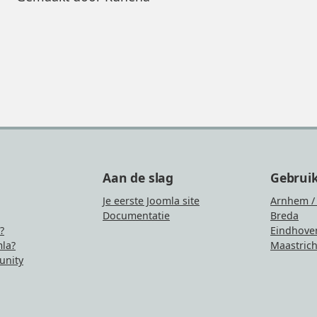
Aan de slag
Gebrui
Je eerste Joomla site
Arnhem /
Documentatie
Breda
?
Eindhove
la?
Maastrich
nity