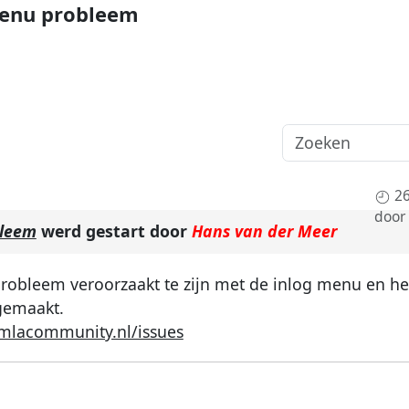
menu probleem
26
door
bleem
werd gestart door
Hans van der Meer
n probleem veroorzaakt te zijn met de inlog menu en 
gemaakt.
mlacommunity.nl/issues