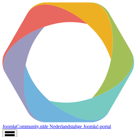
JoomlaCommunity.nl
de Nederlandstalige Joomla!-portal