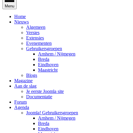
Menu
Home
Nieuws
Algemeen
Versies
Extensies
Evenementen
Gebruikersgroepen
Arnhem / Nijmegen
Breda
Eindhoven
Maastricht
Blogs
Magazine
Aan de slag
Je eerste Joomla site
Documentatie
Forum
Agenda
Joomla! Gebruikersgroepen
Arnhem / Nijmegen
Breda
Eindhoven