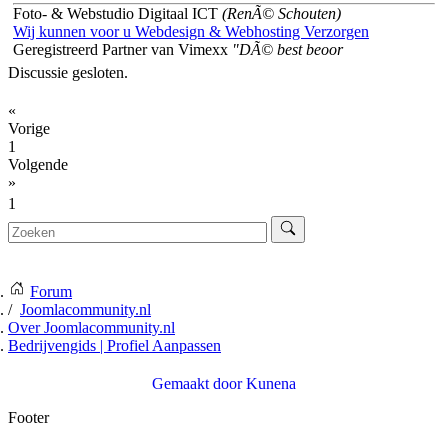
Foto- & Webstudio Digitaal ICT
(RenÃ© Schouten)
Wij kunnen voor u Webdesign & Webhosting Verzorgen
Geregistreerd Partner van Vimexx
"DÃ© best beoor
Discussie gesloten.
«
Vorige
1
Volgende
»
1
Forum
Joomlacommunity.nl
Over Joomlacommunity.nl
Bedrijvengids | Profiel Aanpassen
Gemaakt door
Kunena
Footer