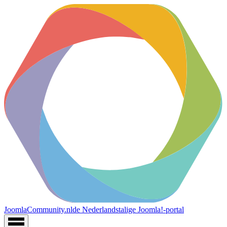
JoomlaCommunity.nl
de Nederlandstalige Joomla!-portal