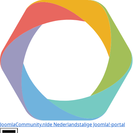
JoomlaCommunity.nl
de Nederlandstalige Joomla!-portal