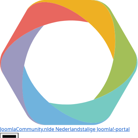
JoomlaCommunity.nl
de Nederlandstalige Joomla!-portal