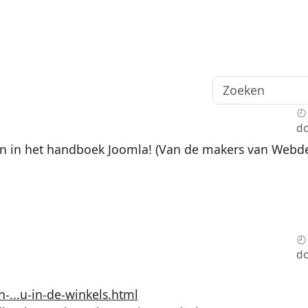
do
len in het handboek Joomla! (Van de makers van Webd
do
...u-in-de-winkels.html