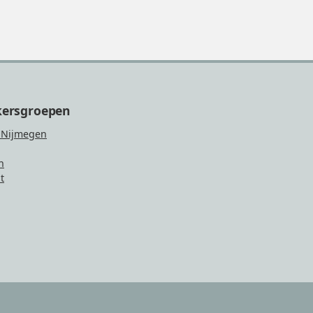
kersgroepen
 Nijmegen
n
t