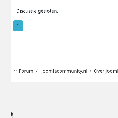
Discussie gesloten.
1
Forum
Joomlacommunity.nl
Over Joom