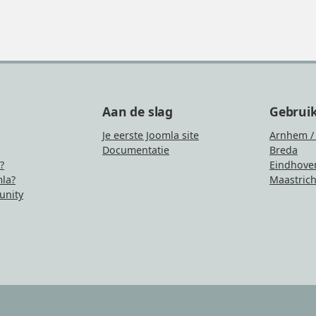
Aan de slag
Gebrui
Je eerste Joomla site
Arnhem /
Documentatie
Breda
?
Eindhove
la?
Maastrich
nity