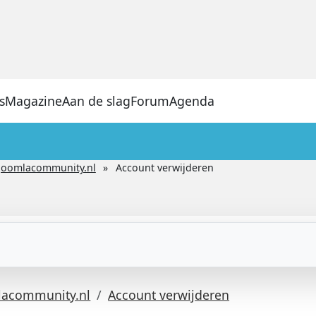
s
Magazine
Aan de slag
Forum
Agenda
Joomlacommunity.nl
Account verwijderen
lacommunity.nl
Account verwijderen