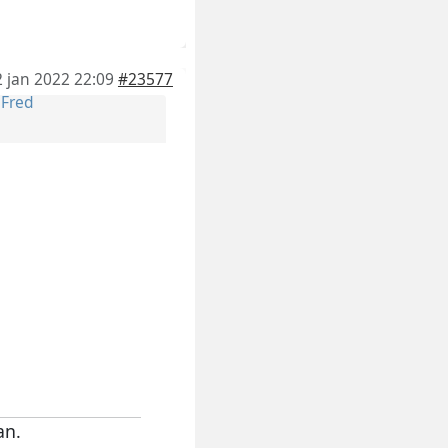
2 jan 2022 22:09
#23577
r
Fred
an.