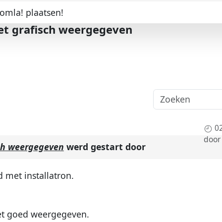
oomla! plaatsen!
iet grafisch weergegeven
0
door
isch weergegeven
werd gestart door
 met installatron.
et goed weergegeven.