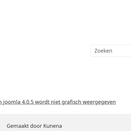
on joomla 4.0.5 wordt niet grafisch weergegeven
Gemaakt door
Kunena