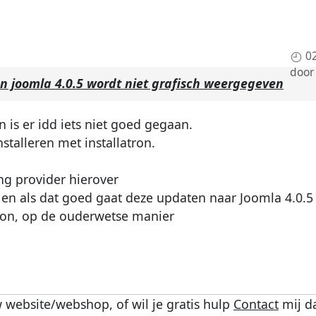
0
doo
on joomla 4.0.5 wordt niet grafisch weergegeven
n is er idd iets niet goed gegaan.
stalleren met installatron.
ng provider hierover
en en als dat goed gaat deze updaten naar Joomla 4.0.5
atron, op de ouderwetse manier
 website/webshop, of wil je gratis hulp
Contact
mij d