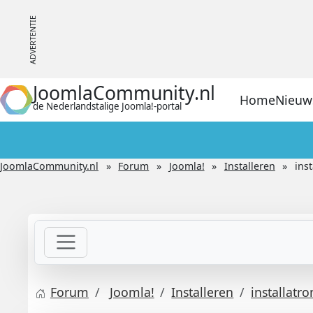
JoomlaCommunity.nl
Home
Nieuw
de Nederlandstalige Joomla!-portal
JoomlaCommunity.nl
Forum
Joomla!
Installeren
ins
Forum
Joomla!
Installeren
installatr