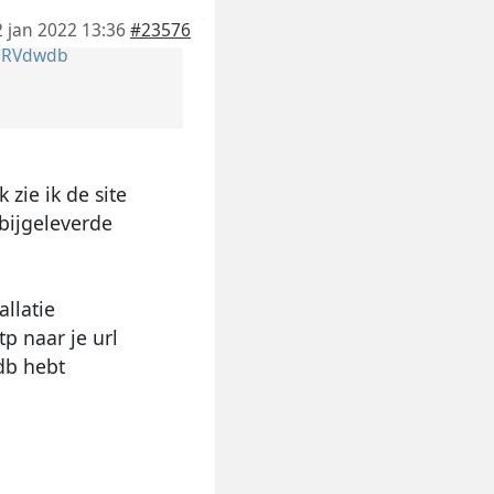
2 jan 2022 13:36
#23576
r
RVdwdb
 zie ik de site
 bijgeleverde
llatie
p naar je url
 db hebt