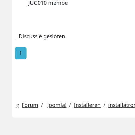
JUG010 membe
Discussie gesloten.
1
Forum
Joomla!
Installeren
installatr