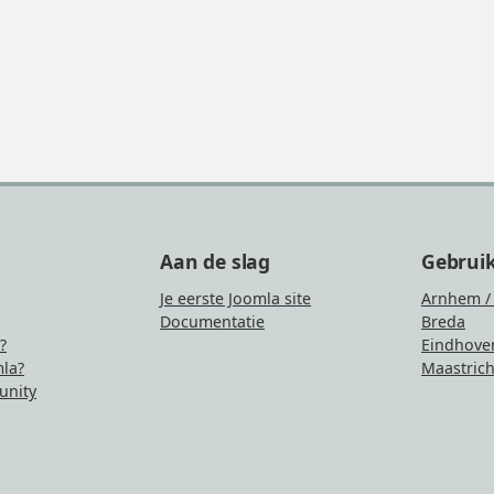
Aan de slag
Gebrui
Je eerste Joomla site
Arnhem /
Documentatie
Breda
?
Eindhove
la?
Maastrich
nity