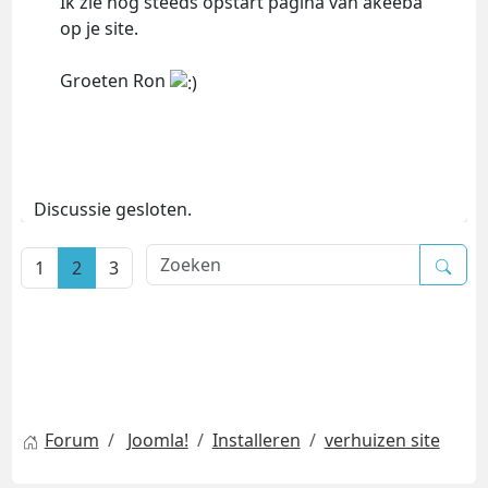
Ik zie nog steeds opstart pagina van akeeba
op je site.
Groeten Ron
Discussie gesloten.
1
2
3
Forum
Joomla!
Installeren
verhuizen site