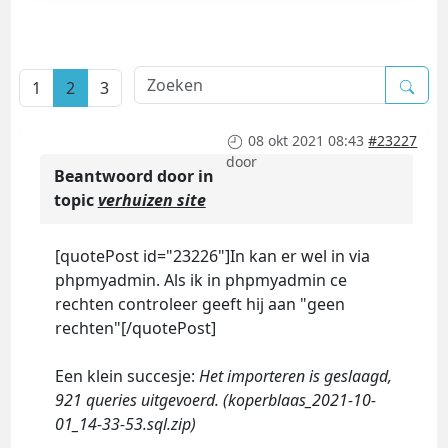
1
2
3
08 okt 2021 08:43
#23227
door
Beantwoord door
in
topic
verhuizen site
[quotePost id="23226"]In kan er wel in via
phpmyadmin. Als ik in phpmyadmin ce
rechten controleer geeft hij aan "geen
rechten"[/quotePost]
Een klein succesje:
Het importeren is geslaagd,
921 queries uitgevoerd. (koperblaas_2021-10-
01_14-33-53.sql.zip)