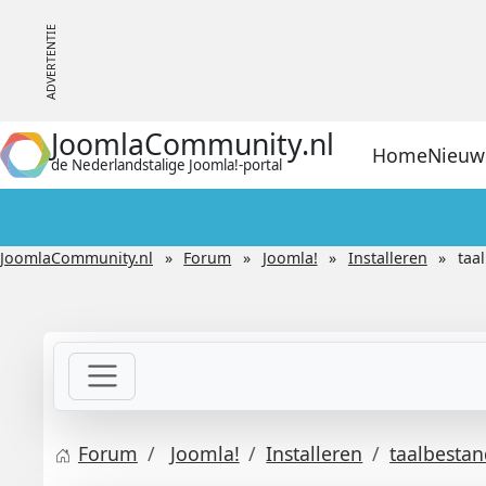
JoomlaCommunity.nl
Home
Nieuw
de Nederlandstalige Joomla!-portal
JoomlaCommunity.nl
Forum
Joomla!
Installeren
taa
Forum
Joomla!
Installeren
taalbesta