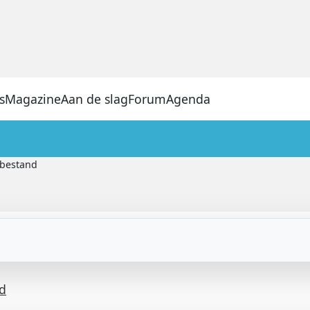
s
Magazine
Aan de slag
Forum
Agenda
lbestand
nd