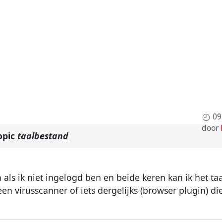
09
door
opic
taalbestand
n als ik niet ingelogd ben en beide keren kan ik het t
n virusscanner of iets dergelijks (browser plugin) die