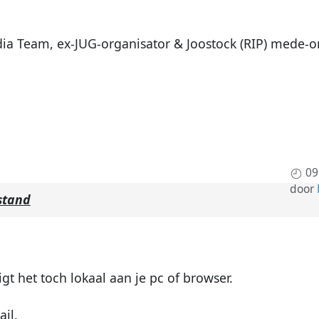
dia Team, ex-JUG-organisator & Joostock (RIP) mede-o
09
door
stand
 het toch lokaal aan je pc of browser.
il.