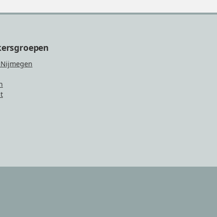
kersgroepen
 Nijmegen
n
t