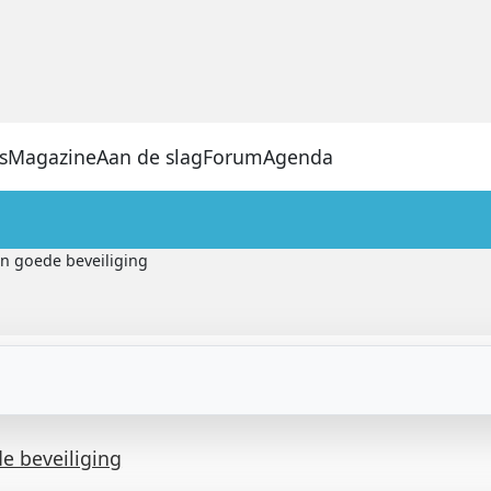
s
Magazine
Aan de slag
Forum
Agenda
n goede beveiliging
e beveiliging