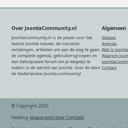
Footer
Over JoomlaCommunity.nl
Algemeen
JoomlaCommunity.nl is de plaats voor het
Nieuws
laatste Joomla nieuws, de nieuwste
Agenda
vertalingen, artikelen om aan de slag te gaan,
Wat is Joomla
de complete agenda, gebruikersgroepen en
Waarom Joom
een behulpzaam forum om je wegwijs te
JoomlaCommu
maken in de wereld van Joomla. Voor én door
Contact
de Nederlandse Joomla-community!
© Copyright 2025
Hosting
gesponsord door Combell
.