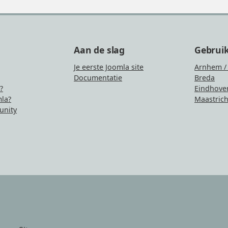
Aan de slag
Gebrui
Je eerste Joomla site
Arnhem /
Documentatie
Breda
?
Eindhove
la?
Maastrich
nity