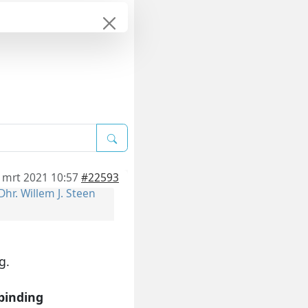
 mrt 2021 10:57
#22593
Dhr. Willem J. Steen
g.
rbinding