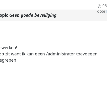
06
door
topic
Geen goede beveiliging
bewerken!
op zit want ik kan geen /administrator toevoegen.
begrepen