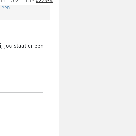
 mrt 2021 11:13
#22594
Leen
j jou staat er een