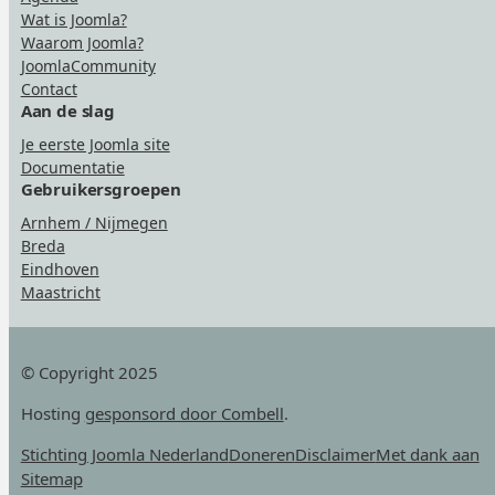
Wat is Joomla?
Waarom Joomla?
JoomlaCommunity
Contact
Aan de slag
Je eerste Joomla site
Documentatie
Gebruikersgroepen
Arnhem / Nijmegen
Breda
Eindhoven
Maastricht
© Copyright 2025
Hosting
gesponsord door Combell
.
Stichting Joomla Nederland
Doneren
Disclaimer
Met dank aan
Sitemap