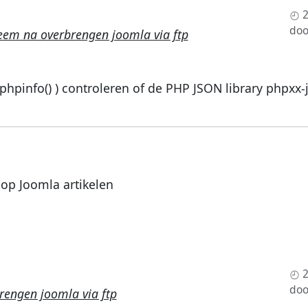
do
eem na overbrengen joomla via ftp
 phpinfo() ) controleren of de PHP JSON library phpxx-
 op Joomla artikelen
doo
rengen joomla via ftp