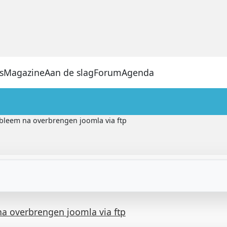
s
Magazine
Aan de slag
Forum
Agenda
bleem na overbrengen joomla via ftp
a overbrengen joomla via ftp