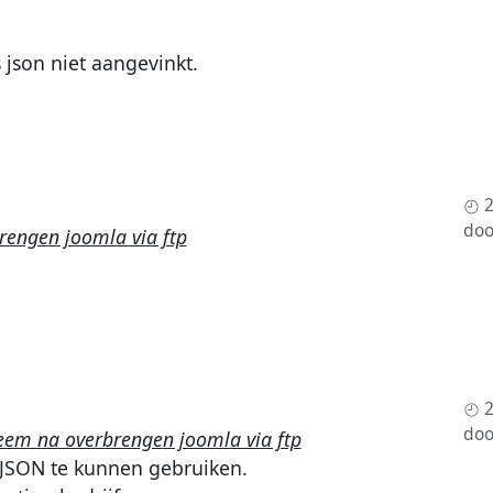
s json niet aangevinkt.
doo
rengen joomla via ftp
do
eem na overbrengen joomla via ftp
JSON te kunnen gebruiken.