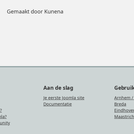
Gemaakt door
Kunena
Aan de slag
Gebrui
Je eerste Joomla site
Arnhem /
Documentatie
Breda
?
Eindhove
la?
Maastrich
nity