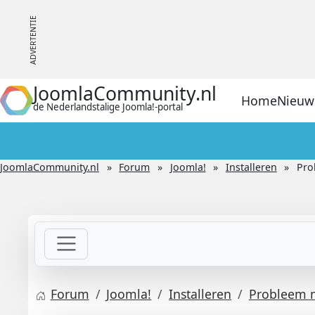
JoomlaCommunity.nl
Home
Nieuw
de Nederlandstalige Joomla!-portal
JoomlaCommunity.nl
Forum
Joomla!
Installeren
Pro
Forum
Joomla!
Installeren
Probleem n