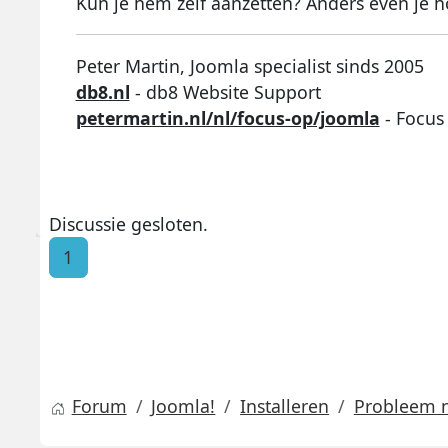
Kun je hem zelf aanzetten? Anders even je ho
Peter Martin, Joomla specialist sinds 2005
db8.nl
- db8 Website Support
petermartin.nl/nl/focus-op/joomla
- Focus
Discussie gesloten.
1
Forum
Joomla!
Installeren
Probleem n