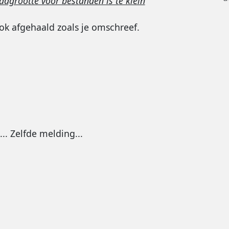
grootte voor bestanden is te klein
ook afgehaald zoals je omschreef.
.. Zelfde melding...