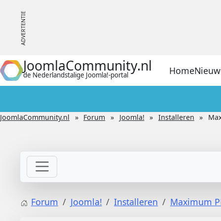
JoomlaCommunity.nl
Home
Nieuw
de Nederlandstalige Joomla!-portal
JoomlaCommunity.nl
Forum
Joomla!
Installeren
Max
Forum
Joomla!
Installeren
Maximum PHP