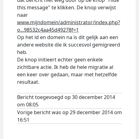
dat bericht niet weg door op de knop "Hide
this message" te klikken. De knop verwijst
naar
www.mijndomein/administrator/index.php?
o...98532c4aa45d49278f=1
Op het id en domein na is dit gelijk aan een
andere website die ik succesvol gemigreerd
heb.
De knop initieert echter geen enkele
zichtbare actie. Ik heb de hele migratie al
een keer over gedaan, maar met hetzelfde
resultaat.
Bericht toegevoegd op 30 december 2014
om 08:05
Vorige bericht was op 29 december 2014 om
16:51