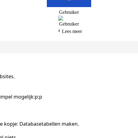
Gebruiker
Lees meer
sites.
impel mogelijk:p:p
t 2e kopje: Databasetabellen maken.
l niets.