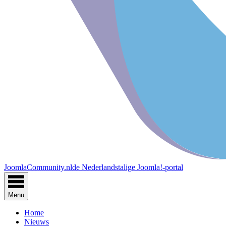
JoomlaCommunity.nl
de Nederlandstalige Joomla!-portal
Menu
Home
Nieuws