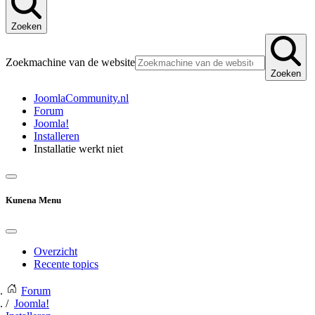
Zoeken
Zoekmachine van de website
Zoeken
JoomlaCommunity.nl
Forum
Joomla!
Installeren
Installatie werkt niet
Kunena Menu
Overzicht
Recente topics
Forum
Joomla!