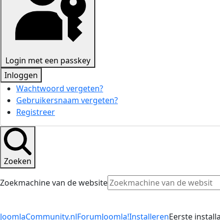
Login met een passkey
Inloggen
Wachtwoord vergeten?
Gebruikersnaam vergeten?
Registreer
Zoeken
Zoekmachine van de website
JoomlaCommunity.nl
Forum
Joomla!
Installeren
Eerste install