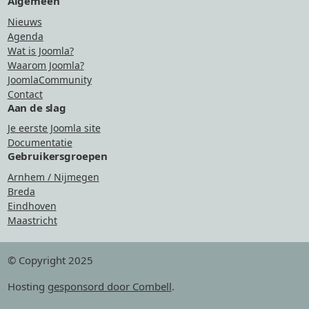
Algemeen
Nieuws
Agenda
Wat is Joomla?
Waarom Joomla?
JoomlaCommunity
Contact
Aan de slag
Je eerste Joomla site
Documentatie
Gebruikersgroepen
Arnhem / Nijmegen
Breda
Eindhoven
Maastricht
© Copyright 2025
Hosting
gesponsord door Combell
.