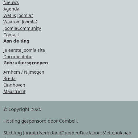
Nieuws
Agenda
Wat is Joomla?
Waarom Joomla?
JoomlaCommunity
Contact
Aan de slag
Je eerste Joomla site
Documentatie
Gebruikersgroepen
Arnhem / Nijmegen
Breda
Eindhoven
Maastricht
© Copyright 2025
Hosting
gesponsord door Combell
.
Stichting Joomla Nederland
Doneren
Disclaimer
Met dank aan