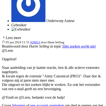
Onderwerp Auteur
Gebruiker
Lees meer
05 jun 2024 11:51
#26021
door
Harm Selling
Beantwoord door
Harm Selling
in topic
Slim zoeken werkt niet
@Leen
Opgelost!
Naar aanleiding van je laatste reactie, ben ik alle actieve extensies
nagelopen.
Ik kwam tegen de extensie "Aimy Canonical (PRO)". Daar doe ik
volgens mij al jaren niets meer mee.
Die uitgezet en het zoeken blijkt te werken. En ook het verzenden
van een e-mail geeft nu een bevestiging.
@Youll en @Leen, bedankt voor de hulp!
Graag
Inloggen
of
een account aanmaken
om deel te nemen aan het