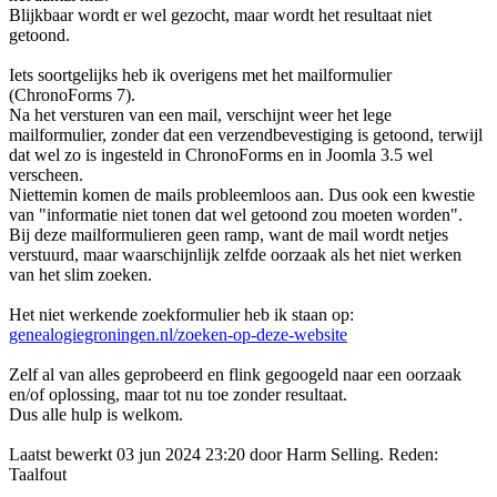
Blijkbaar wordt er wel gezocht, maar wordt het resultaat niet
getoond.
Iets soortgelijks heb ik overigens met het mailformulier
(ChronoForms 7).
Na het versturen van een mail, verschijnt weer het lege
mailformulier, zonder dat een verzendbevestiging is getoond, terwijl
dat wel zo is ingesteld in ChronoForms en in Joomla 3.5 wel
verscheen.
Niettemin komen de mails probleemloos aan. Dus ook een kwestie
van "informatie niet tonen dat wel getoond zou moeten worden".
Bij deze mailformulieren geen ramp, want de mail wordt netjes
verstuurd, maar waarschijnlijk zelfde oorzaak als het niet werken
van het slim zoeken.
Het niet werkende zoekformulier heb ik staan op:
genealogiegroningen.nl/zoeken-op-deze-website
Zelf al van alles geprobeerd en flink gegoogeld naar een oorzaak
en/of oplossing, maar tot nu toe zonder resultaat.
Dus alle hulp is welkom.
Laatst bewerkt 03 jun 2024 23:20 door
Harm Selling
. Reden:
Taalfout