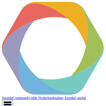
JoomlaCommunity.nl
de Nederlandstalige Joomla!-portal