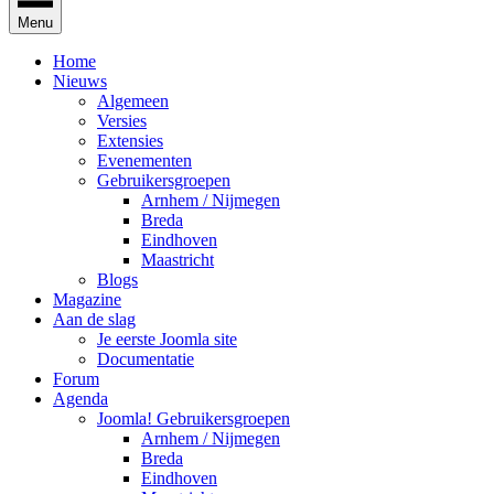
Menu
Home
Nieuws
Algemeen
Versies
Extensies
Evenementen
Gebruikersgroepen
Arnhem / Nijmegen
Breda
Eindhoven
Maastricht
Blogs
Magazine
Aan de slag
Je eerste Joomla site
Documentatie
Forum
Agenda
Joomla! Gebruikersgroepen
Arnhem / Nijmegen
Breda
Eindhoven