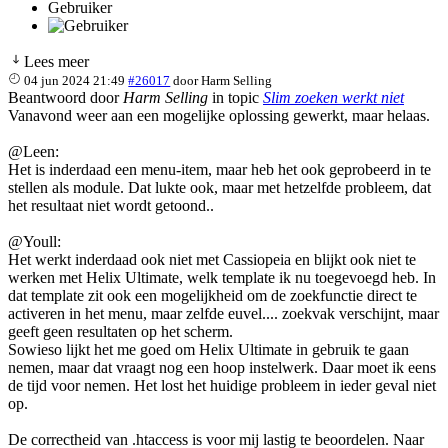
Gebruiker
Lees meer
04 jun 2024 21:49
#26017
door
Harm Selling
Beantwoord door
Harm Selling
in topic
Slim zoeken werkt niet
Vanavond weer aan een mogelijke oplossing gewerkt, maar helaas.
@Leen:
Het is inderdaad een menu-item, maar heb het ook geprobeerd in te
stellen als module. Dat lukte ook, maar met hetzelfde probleem, dat
het resultaat niet wordt getoond..
@Youll:
Het werkt inderdaad ook niet met Cassiopeia en blijkt ook niet te
werken met Helix Ultimate, welk template ik nu toegevoegd heb. In
dat template zit ook een mogelijkheid om de zoekfunctie direct te
activeren in het menu, maar zelfde euvel.... zoekvak verschijnt, maar
geeft geen resultaten op het scherm.
Sowieso lijkt het me goed om Helix Ultimate in gebruik te gaan
nemen, maar dat vraagt nog een hoop instelwerk. Daar moet ik eens
de tijd voor nemen. Het lost het huidige probleem in ieder geval niet
op.
De correctheid van .htaccess is voor mij lastig te beoordelen. Naar