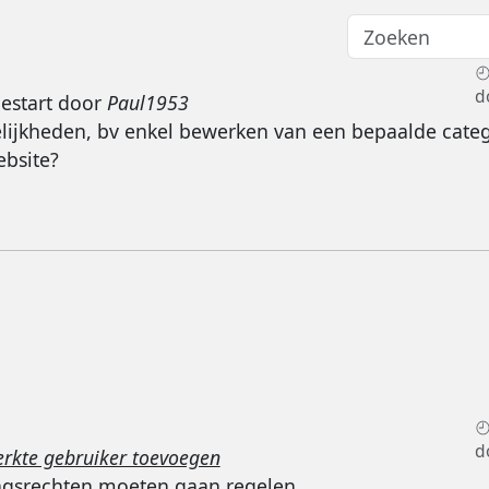
d
estart door
Paul1953
lijkheden, bv enkel bewerken van een bepaalde categ
ebsite?
d
erkte gebruiker toevoegen
ngsrechten moeten gaan regelen.