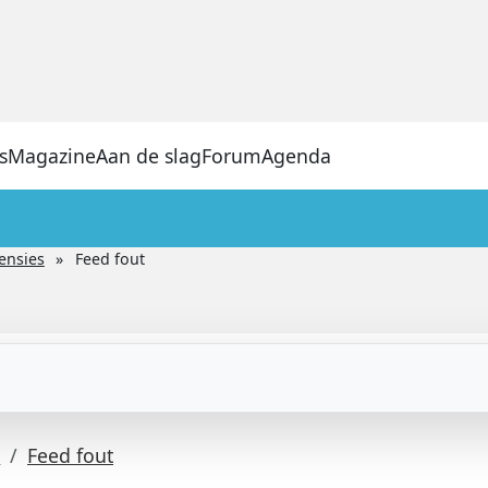
s
Magazine
Aan de slag
Forum
Agenda
ensies
Feed fout
s
Feed fout