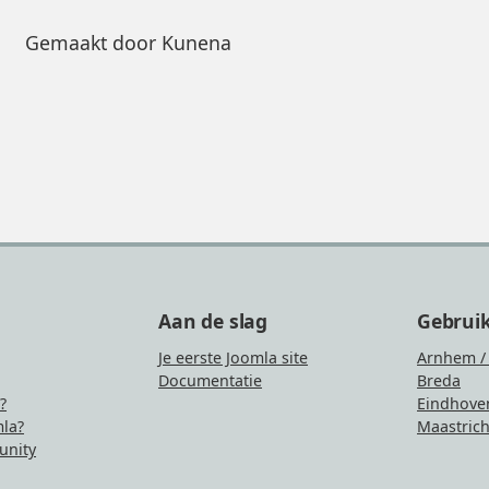
Gemaakt door
Kunena
Aan de slag
Gebrui
Je eerste Joomla site
Arnhem /
Documentatie
Breda
?
Eindhove
la?
Maastrich
nity