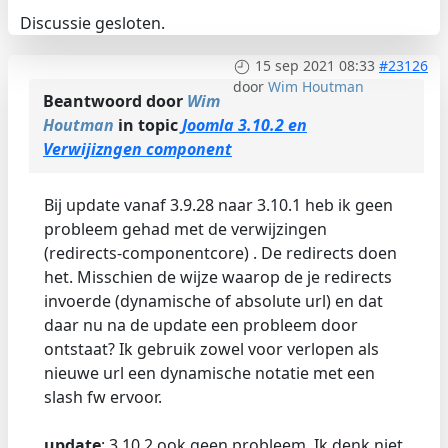
Discussie gesloten.
15 sep 2021 08:33
#23126
door
Wim Houtman
Beantwoord door
Wim
Houtman
in topic
Joomla 3.10.2 en
Verwijizngen component
Bij update vanaf 3.9.28 naar 3.10.1 heb ik geen
probleem gehad met de verwijzingen
(redirects-componentcore) . De redirects doen
het. Misschien de wijze waarop de je redirects
invoerde (dynamische of absolute url) en dat
daar nu na de update een probleem door
ontstaat? Ik gebruik zowel voor verlopen als
nieuwe url een dynamische notatie met een
slash fw ervoor.
update
: 3.10.2 ook geen probleem. Ik denk niet