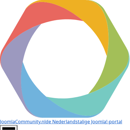
JoomlaCommunity.nl
de Nederlandstalige Joomla!-portal