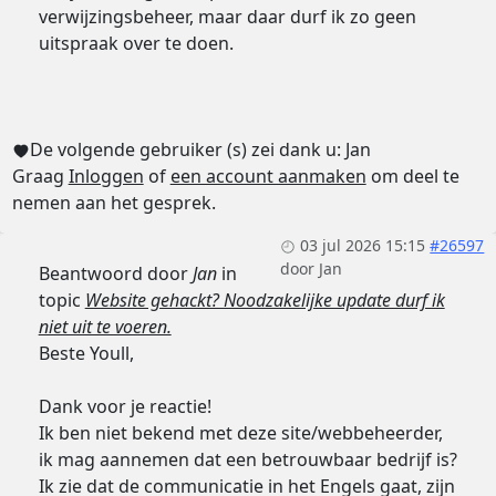
verwijzingsbeheer, maar daar durf ik zo geen
uitspraak over te doen.
De volgende gebruiker (s) zei dank u:
Jan
Graag
Inloggen
of
een account aanmaken
om deel te
nemen aan het gesprek.
03 jul 2026 15:15
#26597
door
Jan
Beantwoord door
Jan
in
topic
Website gehackt? Noodzakelijke update durf ik
niet uit te voeren.
Beste Youll,
Dank voor je reactie!
Ik ben niet bekend met deze site/webbeheerder,
ik mag aannemen dat een betrouwbaar bedrijf is?
Ik zie dat de communicatie in het Engels gaat, zijn