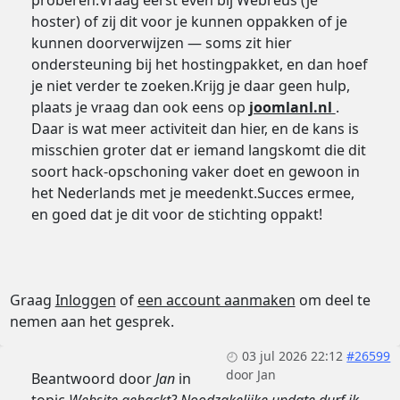
proberen:Vraag eerst even bij Webreus (je
hoster) of zij dit voor je kunnen oppakken of je
kunnen doorverwijzen — soms zit hier
ondersteuning bij het hostingpakket, en dan hoef
je niet verder te zoeken.Krijg je daar geen hulp,
plaats je vraag dan ook eens op
joomlanl.nl
.
Daar is wat meer activiteit dan hier, en de kans is
misschien groter dat er iemand langskomt die dit
soort hack-opschoning vaker doet en gewoon in
het Nederlands met je meedenkt.Succes ermee,
en goed dat je dit voor de stichting oppakt!
Graag
Inloggen
of
een account aanmaken
om deel te
nemen aan het gesprek.
03 jul 2026 22:12
#26599
door
Jan
Beantwoord door
Jan
in