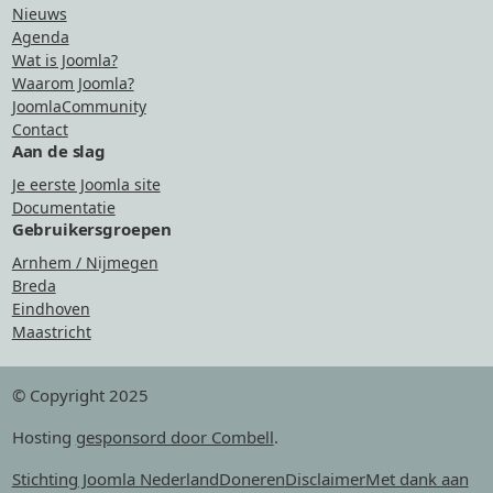
Nieuws
Agenda
Wat is Joomla?
Waarom Joomla?
JoomlaCommunity
Contact
Aan de slag
Je eerste Joomla site
Documentatie
Gebruikersgroepen
Arnhem / Nijmegen
Breda
Eindhoven
Maastricht
© Copyright 2025
Hosting
gesponsord door Combell
.
Stichting Joomla Nederland
Doneren
Disclaimer
Met dank aan