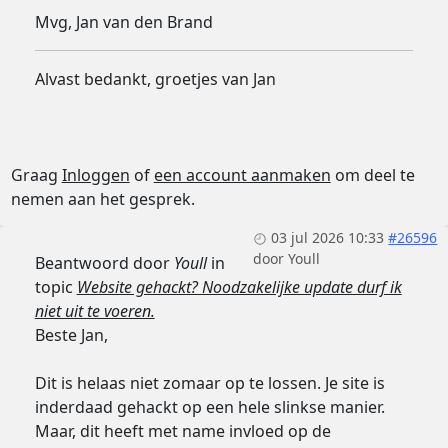
Mvg, Jan van den Brand
Alvast bedankt, groetjes van Jan
Graag
Inloggen
of
een account aanmaken
om deel te
nemen aan het gesprek.
03 jul 2026 10:33
#26596
door
Youll
Beantwoord door
Youll
in
topic
Website gehackt? Noodzakelijke update durf ik
niet uit te voeren.
Beste Jan,
Dit is helaas niet zomaar op te lossen. Je site is
inderdaad gehackt op een hele slinkse manier.
Maar, dit heeft met name invloed op de