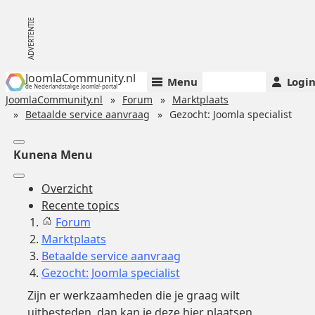
JoomlaCommunity.nl
Menu
Logi
de Nederlandstalige Joomla!-portal
JoomlaCommunity.nl
Forum
Marktplaats
Betaalde service aanvraag
Gezocht: Joomla specialist
Kunena Menu
Overzicht
Recente topics
Forum
Marktplaats
Betaalde service aanvraag
Gezocht: Joomla specialist
Zijn er werkzaamheden die je graag wilt
uitbesteden, dan kan je deze hier plaatsen.