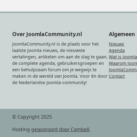
Footer
Over JoomlaCommunity.nl
Algemeen
JoomlaCommunity.nl is de plaats voor het
Nieuws
laatste Joomla nieuws, de nieuwste
Agenda
vertalingen, artikelen om aan de slag te gaan,
Wat is Joomla
de complete agenda, gebruikersgroepen en
Waarom Joom
een behulpzaam forum om je wegwijs te
JoomlaCommu
maken in de wereld van Joomla. Voor én door
Contact
de Nederlandse Joomla-community!
© Copyright 2025
Hosting
gesponsord door Combell
.