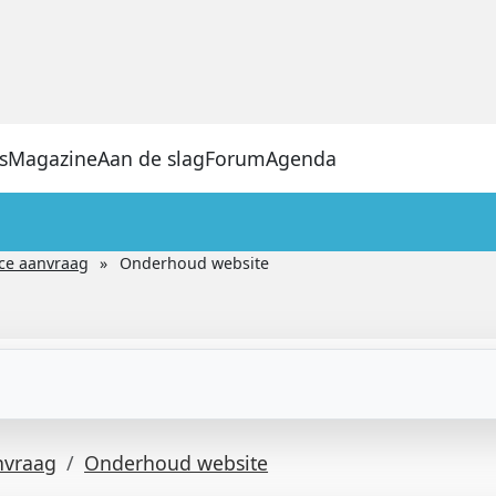
s
Magazine
Aan de slag
Forum
Agenda
ice aanvraag
Onderhoud website
nvraag
Onderhoud website