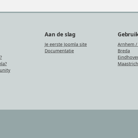
Aan de slag
Gebrui
Je eerste Joomla site
Arnhem /
Documentatie
Breda
?
Eindhove
la?
Maastrich
nity