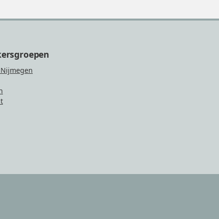
kersgroepen
 Nijmegen
n
t