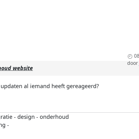
08
door
oud website
et updaten al iemand heeft gereageerd?
ratie - design - onderhoud
ng -