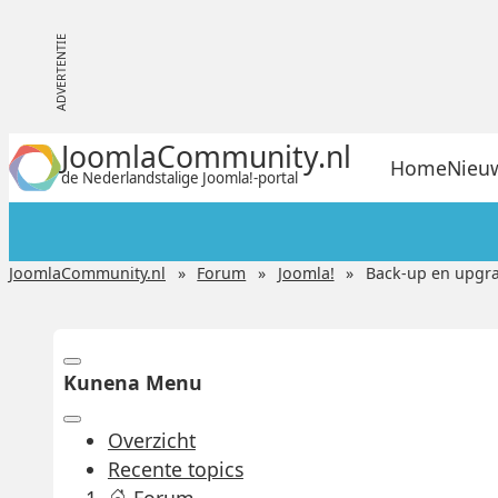
JoomlaCommunity.nl
Home
Nieu
de Nederlandstalige Joomla!-portal
JoomlaCommunity.nl
Forum
Joomla!
Back-up en upgr
Kunena Menu
Overzicht
Recente topics