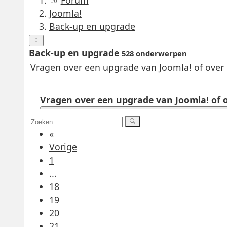
Forum
Joomla!
Back-up en upgrade
Back-up en upgrade
528 onderwerpen
Vragen over een upgrade van Joomla! of over 
Vragen over een upgrade van Joomla! of o
«
Vorige
1
...
18
19
20
21