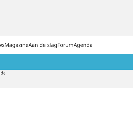
ws
Magazine
Aan de slag
Forum
Agenda
ade