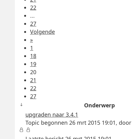
22
...
27
Volgende
»
1
18
19
20
21
22
27
Onderwerp
upgraden naar 3.4.1
Topic begonnen 26 mrt 2015 19:01, door
Laatste bericht
26 mrt 2015 19:01