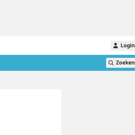
Logi
Zoeke