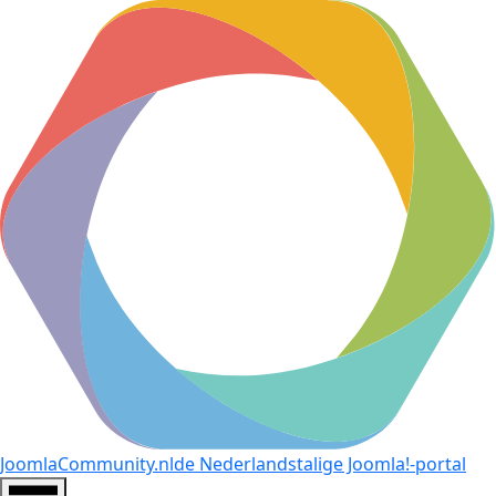
JoomlaCommunity.nl
de Nederlandstalige Joomla!-portal