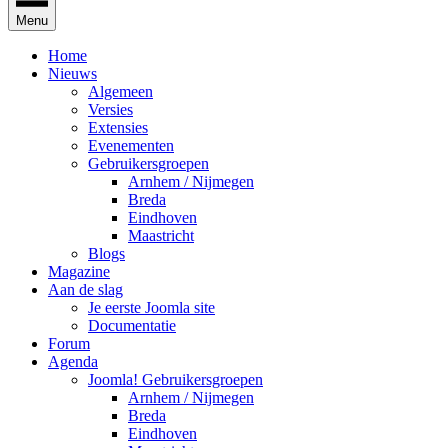
Menu
Home
Nieuws
Algemeen
Versies
Extensies
Evenementen
Gebruikersgroepen
Arnhem / Nijmegen
Breda
Eindhoven
Maastricht
Blogs
Magazine
Aan de slag
Je eerste Joomla site
Documentatie
Forum
Agenda
Joomla! Gebruikersgroepen
Arnhem / Nijmegen
Breda
Eindhoven