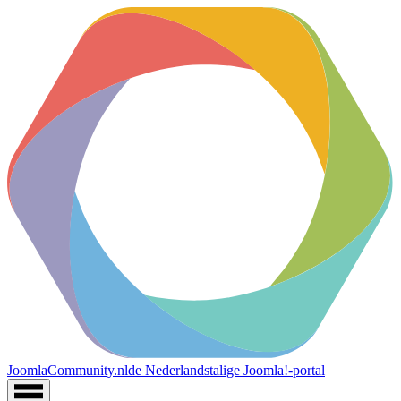
JoomlaCommunity.nl
de Nederlandstalige Joomla!-portal