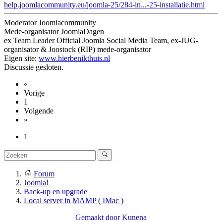
help.joomlacommunity.eu/joomla-25/284-in...-25-installatie.html
Moderator Joomlacommunity
Mede-organisator JoomlaDagen
ex Team Leader Official Joomla Social Media Team, ex-JUG-
organisator & Joostock (RIP) mede-organisator
Eigen site:
www.hierbenikthuis.nl
Discussie gesloten.
«
Vorige
1
Volgende
»
1
Forum
Joomla!
Back-up en upgrade
Local server in MAMP ( IMac )
Gemaakt door
Kunena