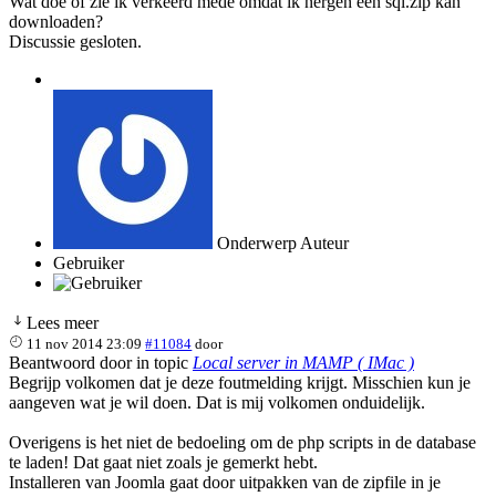
Wat doe of zie ik verkeerd mede omdat ik nergen een sql.zip kan
downloaden?
Discussie gesloten.
Onderwerp Auteur
Gebruiker
Lees meer
11 nov 2014 23:09
#11084
door
Beantwoord door
in topic
Local server in MAMP ( IMac )
Begrijp volkomen dat je deze foutmelding krijgt. Misschien kun je
aangeven wat je wil doen. Dat is mij volkomen onduidelijk.
Overigens is het niet de bedoeling om de php scripts in de database
te laden! Dat gaat niet zoals je gemerkt hebt.
Installeren van Joomla gaat door uitpakken van de zipfile in je