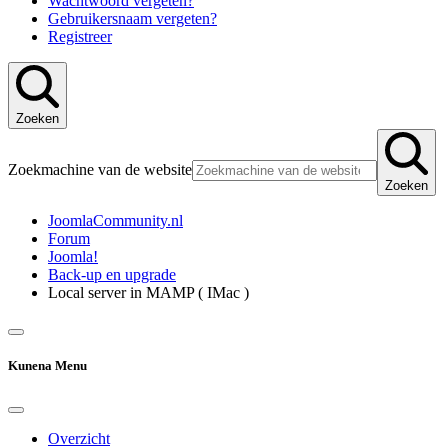
Wachtwoord vergeten?
Gebruikersnaam vergeten?
Registreer
Zoeken
Zoekmachine van de website
Zoeken
JoomlaCommunity.nl
Forum
Joomla!
Back-up en upgrade
Local server in MAMP ( IMac )
Kunena Menu
Overzicht