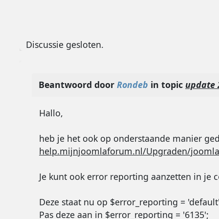
Discussie gesloten.
Beantwoord door
Rondeb
in topic
update 
Hallo,
heb je het ook op onderstaande manier ge
help.mijnjoomlaforum.nl/Upgraden/joomla-
Je kunt ook error reporting aanzetten in je co
Deze staat nu op $error_reporting = 'default'
Pas deze aan in $error_reporting = '6135';