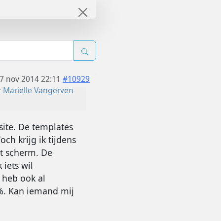
7 nov 2014 22:11
#10929
r
Marielle Vangerven
ite. De templates
och krijg ik tijdens
it scherm. De
 iets wil
k heb ook al
0%. Kan iemand mij