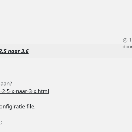
1
doo
2.5 naar 3.6
daan?
2-5-x-naar-3-x.html
nfigiratie file.
;