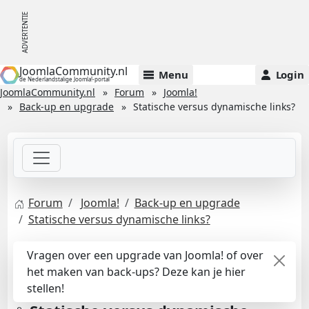
JoomlaCommunity.nl
Menu
Login
de Nederlandstalige Joomla!-portal
JoomlaCommunity.nl
Forum
Joomla!
Back-up en upgrade
Statische versus dynamische links?
Forum
Joomla!
Back-up en upgrade
Statische versus dynamische links?
Vragen over een upgrade van Joomla! of over
het maken van back-ups? Deze kan je hier
stellen!